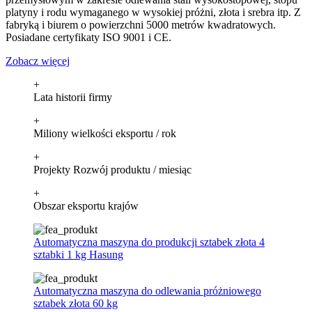
platyny i rodu wymaganego w wysokiej próżni, złota i srebra itp. Z
fabryką i biurem o powierzchni 5000 metrów kwadratowych.
Posiadane certyfikaty ISO 9001 i CE.
Zobacz więcej
+
Lata historii firmy
+
Miliony wielkości eksportu / rok
+
Projekty Rozwój produktu / miesiąc
+
Obszar eksportu krajów
Automatyczna maszyna do produkcji sztabek złota 4
sztabki 1 kg Hasung
Automatyczna maszyna do odlewania próżniowego
sztabek złota 60 kg