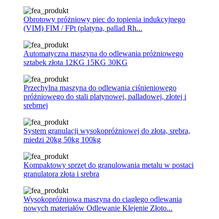
Obrotowy próżniowy piec do topienia indukcyjnego
(VIM) FIM / FPt (platyna, pallad Rh...
Automatyczna maszyna do odlewania próżniowego
sztabek złota 12KG 15KG 30KG
Przechylna maszyna do odlewania ciśnieniowego
próżniowego do stali platynowej, palladowej, złotej i
srebrnej
System granulacji wysokopróżniowej do złota, srebra,
miedzi 20kg 50kg 100kg
Kompaktowy sprzęt do granulowania metalu w postaci
granulatora złota i srebra
Wysokopróżniowa maszyna do ciągłego odlewania
nowych materiałów Odlewanie Klejenie Złoto...