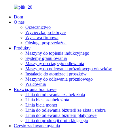
Dom
O nas
Orzecznictwo
Wycieczka po fabryce
Wystawa firmowa
Obsługa posprzedażna
Produkty
Maszyny do topienia indukcyjnego
Systemy granulowania
Maszyny do ciągłego odlewania
Maszyny do odlewania próżniowego wlewków
Instalacje do atomizacji proszków
Maszyny do odlewania próżniowego
Walcownia
Rozwiązania branżowe
Linia do odlewania sztabek złota
Linia bicia sztabek złota
Linia bicia monet
Linia do odlewania biżuterii ze złota i srebra
Linia do odlewania biżuterii platynowej
Linia do produkcji drutu klejącego
Często zadawane pytania