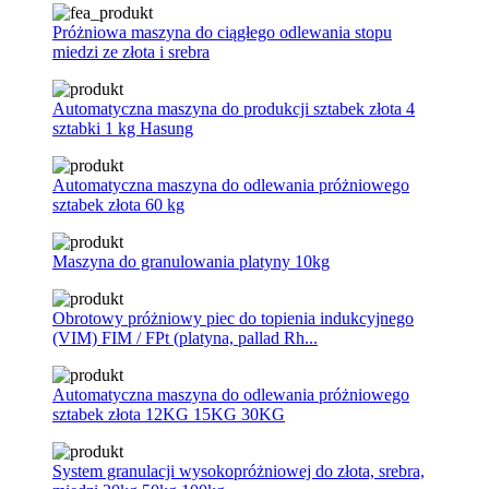
Próżniowa maszyna do ciągłego odlewania stopu
miedzi ze złota i srebra
Automatyczna maszyna do produkcji sztabek złota 4
sztabki 1 kg Hasung
Automatyczna maszyna do odlewania próżniowego
sztabek złota 60 kg
Maszyna do granulowania platyny 10kg
Obrotowy próżniowy piec do topienia indukcyjnego
(VIM) FIM / FPt (platyna, pallad Rh...
Automatyczna maszyna do odlewania próżniowego
sztabek złota 12KG 15KG 30KG
System granulacji wysokopróżniowej do złota, srebra,