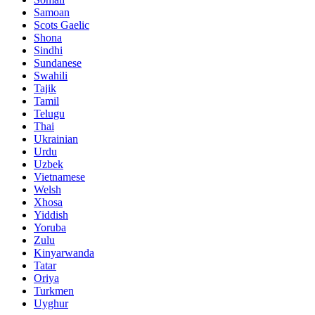
Samoan
Scots Gaelic
Shona
Sindhi
Sundanese
Swahili
Tajik
Tamil
Telugu
Thai
Ukrainian
Urdu
Uzbek
Vietnamese
Welsh
Xhosa
Yiddish
Yoruba
Zulu
Kinyarwanda
Tatar
Oriya
Turkmen
Uyghur