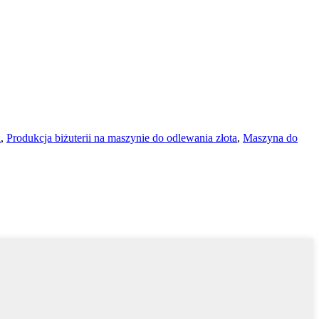
i
,
Produkcja biżuterii na maszynie do odlewania złota
,
Maszyna do