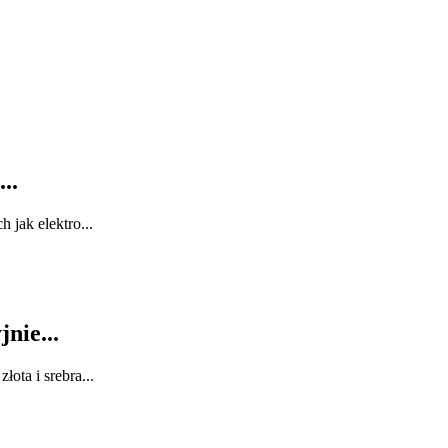
..
 jak elektro...
jnie...
łota i srebra...