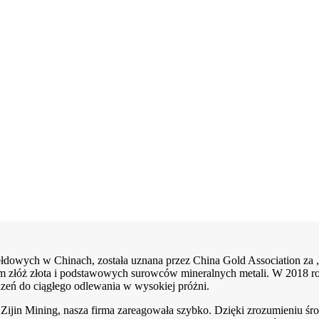
iełdowych w Chinach, została uznana przez China Gold Association za 
 złóż złota i podstawowych surowców mineralnych metali. W 2018 r
dzeń do ciągłego odlewania w wysokiej próżni.
in Mining, nasza firma zareagowała szybko. Dzięki zrozumieniu środo