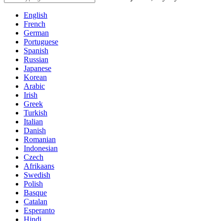
English
French
German
Portuguese
Spanish
Russian
Japanese
Korean
Arabic
Irish
Greek
Turkish
Italian
Danish
Romanian
Indonesian
Czech
Afrikaans
Swedish
Polish
Basque
Catalan
Esperanto
Hindi