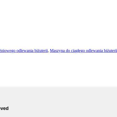
żniowego odlewania biżuterii
,
Maszyna do ciągłego odlewania biżuteri