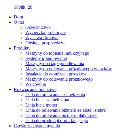
Dom
O nas
Orzecznictwo
Wycieczka po fabryce
Wystawa firmowa
Obsługa posprzedażna
Produkty
Maszyny do topienia indukcyjnego
Systemy granulowania
Maszyny do ciągłego odlewania
Maszyny do odlewania próżniowego wlewków
Instalacje do atomizacji proszków
Maszyny do odlewania próżniowego
Walcownia
Rozwiązania branżowe
Linia do odlewania sztabek złota
Linia bicia sztabek złota
Linia bicia monet
Linia do odlewania biżuterii ze złota i srebra
Linia do odlewania biżuterii platynowej
Linia do produkcji drutu klejącego
Często zadawane pytania