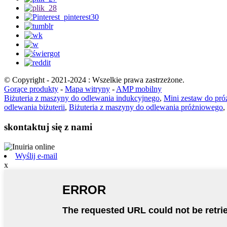
© Copyright - 2021-2024 : Wszelkie prawa zastrzeżone.
Gorące produkty
-
Mapa witryny
-
AMP mobilny
Biżuteria z maszyny do odlewania indukcyjnego
,
Mini zestaw do pró
odlewania biżuterii
,
Biżuteria z maszyny do odlewania próżniowego
,
skontaktuj się z nami
Wyślij e-mail
x